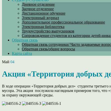
Дневное отделение
Заочное отделение
Дистанционное обучение
Электронный журнал
Дополнительное профессиональное образование
Электронная библиотека
Трудоустройство выпускников
Сопровождение студентов из категории детей-инва
Обратная связь
Обратная связь сотрудники/ Часто задаваемые вопр
Обратная связь/общие вопросы
Карта сайта
Май
04
Акция «Территория добрых д
В ходе операции «Территория добрых дел» студенты третьего и
мусора. Эта акция послужила наглядным примером того, что «
за охрану окружающей среды.