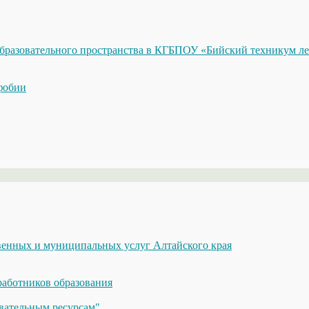
бразовательного пространства в КГБПОУ «Бийский техникум ле
фобии
енных и муниципальных услуг Алтайского края
аботников образования
вательным ресурсам"