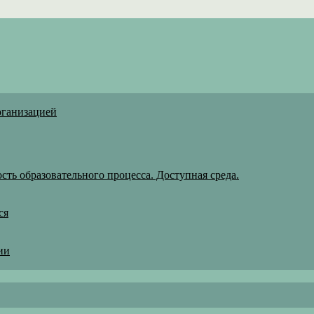
рганизацией
ть образовательного процесса. Доступная среда.
ся
ии