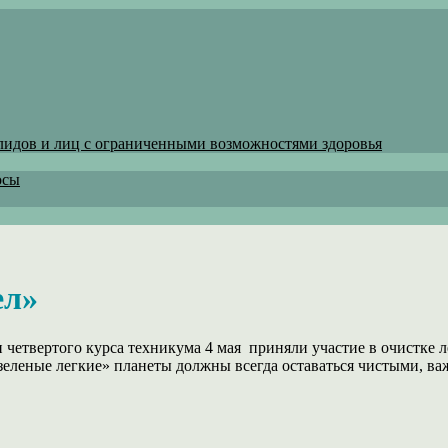
лидов и лиц с ограниченными возможностями здоровья
осы
ел»
 четвертого курса техникума 4 мая приняли участие в очистке л
зеленые легкие» планеты должны всегда оставаться чистыми, в