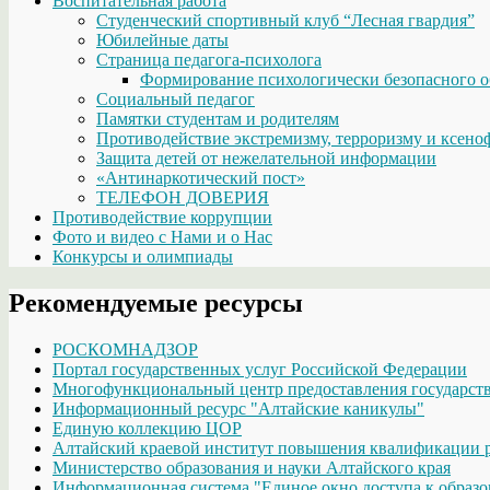
Воспитательная работа
Студенческий спортивный клуб “Лесная гвардия”
Юбилейные даты
Страница педагога-психолога
Формирование психологически безопасного о
Социальный педагог
Памятки студентам и родителям
Противодействие экстремизму, терроризму и ксено
Защита детей от нежелательной информации
«Антинаркотический пост»
ТЕЛЕФОН ДОВЕРИЯ
Противодействие коррупции
Фото и видео с Нами и о Нас
Конкурсы и олимпиады
Рекомендуемые ресурсы
РОСКОМНАДЗОР
Портал государственных услуг Российской Федерации
Многофункциональный центр предоставления государств
Информационный ресурс "Алтайские каникулы"
Единую коллекцию ЦОР
Алтайский краевой институт повышения квалификации р
Министерство образования и науки Алтайского края
Информационная система "Единое окно доступа к образо