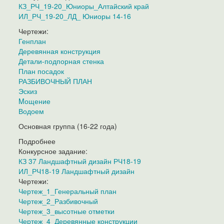
КЗ_РЧ_19-20_Юниоры_Алтайский край
ИЛ_РЧ_19-20_ЛД_ Юниоры 14-16
Чертежи:
Генплан
Деревянная конструкция
Детали-подпорная стенка
План посадок
РАЗБИВОЧНЫЙ ПЛАН
Эскиз
Mощение
Водоем
Основная группа (16-22 года)
Подробнее
Конкурсное задание:
КЗ 37 Ландшафтный дизайн РЧ18-19
ИЛ_РЧ18-19 Ландшафтный дизайн
Чертежи:
Чертеж_1_Генеральный план
Чертеж_2_Разбивочный
Чертеж_3_высотные отметки
Чертеж_4_Деревянные конструкции