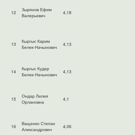
Зырянов Ефим
12
4,18
Валерьевич
Кыргыс Карим
13
4,13
Белек-Начынович
Кыргыс Кудер
14
4,13
Белек-Начынович
Ондар Лилия
15
4,1
Орлановна
Ващенко Степан
16
4,06
Александрович