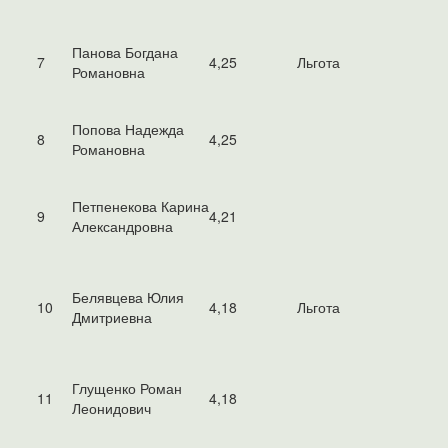
Панова Богдана
7
4,25
Льгота
Романовна
Попова Надежда
8
4,25
Романовна
Петпенекова Карина
9
4,21
Александровна
Белявцева Юлия
10
4,18
Льгота
Дмитриевна
Глущенко Роман
11
4,18
Леонидович