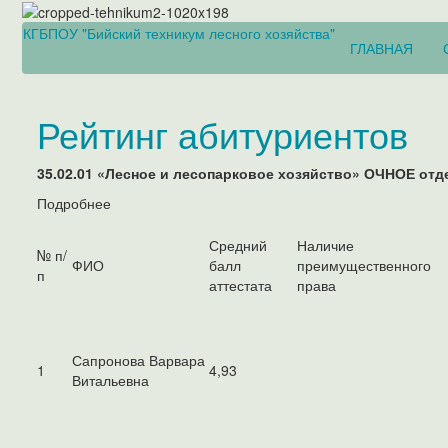
КГБПОУ "Бийский техникум лесного хозяйства"
ГЛАВНАЯ
Рейтинг абитуриентов
35.02.01 «Лесное и лесопарковое хозяйство» ОЧНОЕ от
Подробнее
Средний
Наличие
№ п/
ФИО
балл
преимущественного
п
аттестата
права
Сапронова Варвара
1
4,93
Витальевна