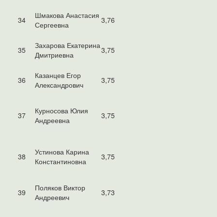
Шмакова Анастасия
34
3,76
Сергеевна
Захарова Екатерина
35
3,75
Дмитриевна
Казанцев Егор
36
3,75
Александрович
Курносова Юлия
37
3,75
Андреевна
Устинова Карина
38
3,75
Константиновна
Поляков Виктор
39
3,73
Андреевич