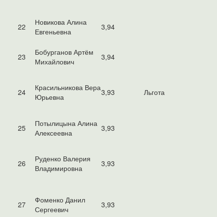
Новикова Алина
22
3,94
Евгеньевна
Бобурганов Артём
23
3,94
Михайлович
Красильникова Вера
24
3,93
Льгота
Юрьевна
Потылицына Алина
25
3,93
Алексеевна
Руденко Валерия
26
3,93
Владимировна
Фоменко Данил
27
3,93
Сергеевич