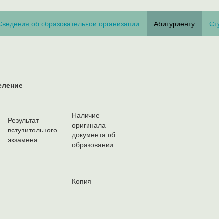
Сведения об образовательной организации
Абитуриенту
Ст
деление
Наличие
Результат
оригинала
вступительного
документа об
экзамена
образовании
Копия