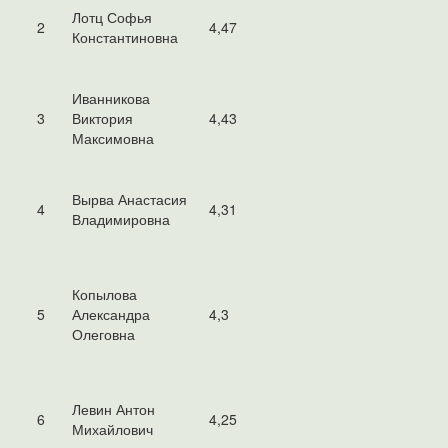
Лотц Софья
2
4,47
Константиновна
Иванникова
3
Виктория
4,43
Максимовна
Вырва Анастасия
4
4,31
Владимировна
Копылова
5
Александра
4,3
Олеговна
Левин Антон
6
4,25
Михайлович