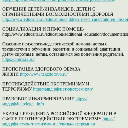
ОБУЧЕНИЕ ДЕТЕЙ-ИНВАЛИДОВ, ДЕТЕЙ С
ОГРАНИЧЕННЫМИ ВОЗМОЖНОСТЯМИ ЗДОРОВЬЯ
http://www.educaltai.ru/education/children_need_care/children_disabil
СОЦИАЛИЗАЦИЯ И ППМС ПОМОЩЬ
http://www.educaltai.ru/education/additional_education/documentatio
Оказание психолого-педагогической помощи детям с
трудностями в обучении, развитии и социальной адаптации,
детям-сиротам и детям, оставшимся без попечения родителей.
https://ppms22.ru/
ПРОПОГАНДА ЗДОРОВОГО ОБРАЗА
ЖИЗНИ
http://www.takzdorovo.ru/
ПРОТИВОДЕЙСТВИЕ ЭКСТРЕМИЗМУ И
ТЕРРОРИЗМУ
https://мвд.рф/нет-экстремизму
ПРАВОВОЕ ИНФОРМИРОВАНИЕ
https://
мвд.рф/help/legal_info
УКАЗЫ ПРЕЗИДЕНТА РОССИЙСКОЙ ФЕДЕРАЦИИ В
СФЕРЕ ПРОТИВОДЕЙСТВИЯ ЭКСТРЕМИЗМУ
https://
мвд.рф/нет-экстремизму-нпа/указы-экстремизм