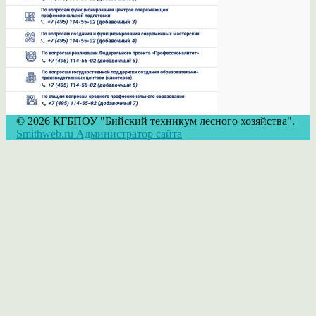
© 2026 КГБПОУ "Бийский техникум лесного хозяйства".
Smithweb.ru Администратор сайта