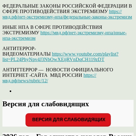
ФЕДЕРАЛЬНЫЕ ЗАКОНЫ РОССИЙСКОЙ ФЕДЕРАЦИИ В
СФЕРЕ ПРОТИВОДЕЙСТВИЯ ЭКСТРЕМИЗМУ
https://
мвд.рф/нет-экстремизму-нпа/федеральные-законы-экстремизм
ИНЫЕ НПА В СФЕРЕ ПРОТИВОДЕЙСТВИЯ
ЭКСТРЕМИЗМУ
https://мвд.рф/нет-экстремизму-нпа/иные-
нпа-экстремизм
АНТИТЕРРОР-
ВИДЕОМАТЕРИАЛЫ
https://www.youtube.com/playlist?
list=PL24PhyNpv4J3NbOwXEijRVnDqCH119zDT
АНТИТТЕРРОР — НОВОСТИ ОФИЦИАЛЬНОГО
ИНТЕРНЕТ -САЙТА МВД РОССИИ
https://
мвд.рф/news/rubric/12/
Версия для слабовидящих
ВЕРСИЯ ДЛЯ СЛАБОВИДЯЩИХ