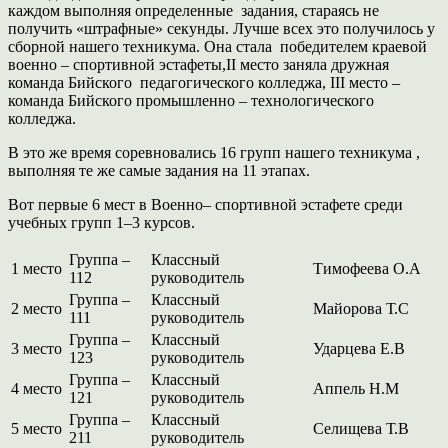
каждом выполняя определенные задания, стараясь не
получить «штрафные» секунды. Лучше всех это получилось у
сборной нашего техникума. Она стала победителем краевой
военно – спортивной эстафеты,II место заняла дружная
команда Бийского педагогического колледжа, III место –
команда Бийского промышленно – технологического
колледжа.
В это же время соревновались 16 групп нашего техникума ,
выполняя те же самые задания на 11 этапах.
Вот первые 6 мест в Военно– спортивной эстафете среди
учебных групп 1–3 курсов.
Группа –
Классный
1 место
Тимофеева О.А
112
руководитель
Группа –
Классный
2 место
Майорова Т.С
111
руководитель
Группа –
Классный
3 место
Ударцева Е.В
123
руководитель
Группа –
Классный
4 место
Аппель Н.М
121
руководитель
Группа –
Классный
5 место
Селищева Т.В
211
руководитель