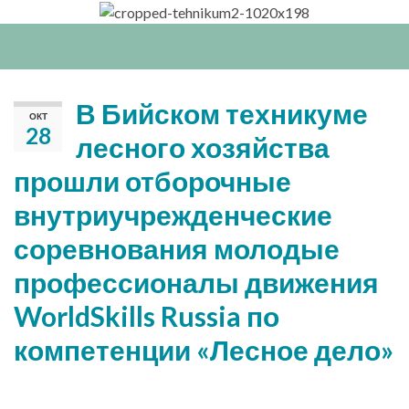
Вкл/
выкл
нави
В Бийском техникуме
ОКТ
28
лесного хозяйства
прошли отборочные
внутриучрежденческие
соревнования молодые
профессионалы движения
WorldSkills Russia по
компетенции «Лесное дело»