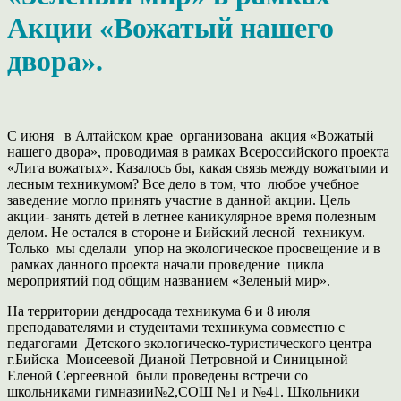
Акции «Вожатый нашего
двора».
С июня в Алтайском крае организована акция «Вожатый
нашего двора», проводимая в рамках Всероссийского проекта
«Лига вожатых». Казалось бы, какая связь между вожатыми и
лесным техникумом? Все дело в том, что любое учебное
заведение могло принять участие в данной акции. Цель
акции- занять детей в летнее каникулярное время полезным
делом. Не остался в стороне и Бийский лесной техникум.
Только мы сделали упор на экологическое просвещение и в
рамках данного проекта начали проведение цикла
мероприятий под общим названием «Зеленый мир».
На территории дендросада техникума 6 и 8 июля
преподавателями и студентами техникума совместно с
педагогами Детского экологическо-туристического центра
г.Бийска Моисеевой Дианой Петровной и Синицыной
Еленой Сергеевной были проведены встречи со
школьниками гимназии№2,СОШ №1 и №41. Школьники