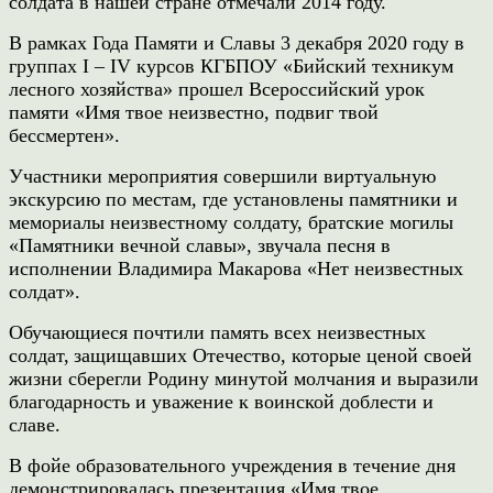
солдата в нашей стране отмечали 2014 году.
В рамках Года Памяти и Славы 3 декабря 2020 году в
группах
I
–
IV
курсов КГБПОУ «Бийский техникум
лесного хозяйства» прошел Всероссийский урок
памяти «Имя твое неизвестно, подвиг твой
бессмертен».
Участники мероприятия совершили виртуальную
экскурсию по местам, где установлены памятники и
мемориалы неизвестному солдату, братские могилы
«Памятники вечной славы», звучала песня в
исполнении Владимира Макарова «Нет неизвестных
солдат».
Обучающиеся почтили память всех неизвестных
солдат,
защищавших Отечество, которые ценой своей
жизни сберегли Родину минутой молчания и выразили
благодарность и уважение к воинской доблести и
славе.
В фойе образовательного учреждения в течение дня
демонстрировалась презентация «Имя твое