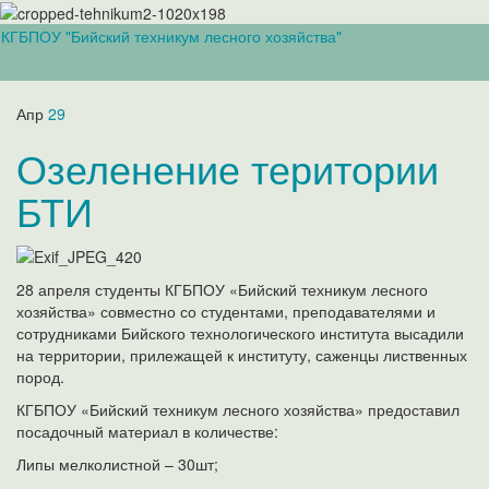
КГБПОУ "Бийский техникум лесного хозяйства"
Вкл/
выкл
навиг
Апр
29
Озеленение територии
БТИ
28 апреля студенты КГБПОУ «Бийский техникум лесного
хозяйства» совместно со студентами, преподавателями и
сотрудниками Бийского технологического института высадили
на территории, прилежащей к институту, саженцы лиственных
пород.
КГБПОУ «Бийский техникум лесного хозяйства» предоставил
посадочный материал в количестве:
Липы мелколистной – 30шт;