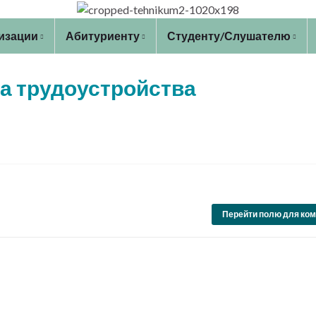
низации
Абитуриенту
Студенту/Слушателю
а трудоустройства
Перейти полю для ко