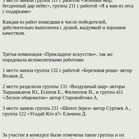
3 место заняли группа 111 с работой «Зеленый мир,
бесценный дар небес», группа 211 с работой «Я к вам из леса
с подарками»
Каждая из работ вошедшая в число победителей,
действительно выполнена с душой, выдумкой и хорошим
качеством.
Третья номинация «Прикладное искусство», так же
порадовала великолепными работами:
1 место заняла группа 132 с работой «Березовая роща» автор
Волков Д.
2 место разделили группы 131 «Воздушный шар» авторы
Тырышканов Ю., Есипов Е., Филиппов Н., и группа 411
«Лесное общежитие» автор Старовойтова А.
3 место заняли группа 231 «Шепот берез» автор Суртаев А.,
группа 122 «Угадай Кто я?» Ельчина Д.
За участие в конкурсе были отмечены такие группы и их