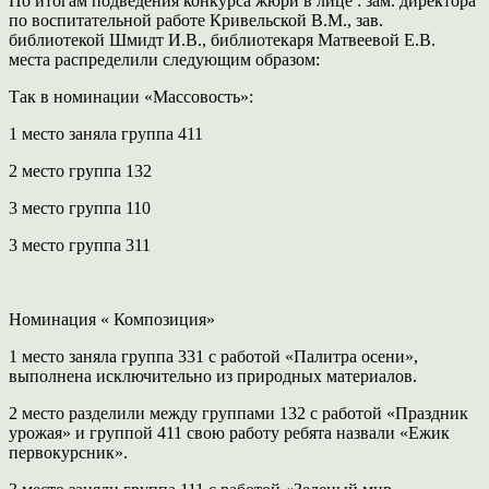
По итогам подведения конкурса жюри в лице : зам. директора
по воспитательной работе Кривельской В.М., зав.
библиотекой Шмидт И.В., библиотекаря Матвеевой Е.В.
места распределили следующим образом:
Так в номинации «Массовость»:
1 место заняла группа 411
2 место группа 132
3 место группа 110
3 место группа 311
Номинация « Композиция»
1 место заняла группа 331 с работой «Палитра осени»,
выполнена исключительно из природных материалов.
2 место разделили между группами 132 с работой «Праздник
урожая» и группой 411 свою работу ребята назвали «Ежик
первокурсник».