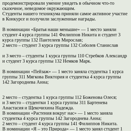
продемонстрировали умение увидеть в обычном что-то
сказочное, неведомое
окружающим.
Студенты нашего те
хникума приняли самое активное участие
в Конкурсе
и получили заслуженные награды.
В номинации «Братья наши меньшие» — 1 место заняли
студент 4 курса
группы 141 Филиппов Никита и студент 3
курса группы 132 Пантелеев
Мирослав;
2 место – студент 3 курса группы 132 Соболев Станислав
и 3 место – студенты 1 курса группы 110 Стребков
Александр
и студент
3 курса группы 132 Немков Марк.
В номинации «Пейзаж» — 1 место заняла студентка 1 курса
группы 311
Мягкова Виктория и студентка 4 курса группы
142 Загороднева Анна;
2 место – студентка 1 курса группы 112 Боженова Олеся;
и
3
место
–
студентки
1
курса
группы
311
Бартенева
Анастасия
и
Щекочихина Надежда.
В номинации «Растения вокруг нас» — 1 место заняла
студентка 4 курса
группы 142 Загороднева Анна;
2 место – студент 4 курса группы 141 Филиппов Никита.
В номинации «Я – это Природа» — 1 место занял студент 1