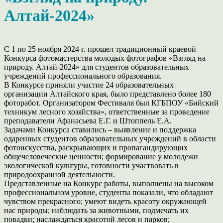
Алтай-2024»
С
1
по
25
ноября
2024
г.
прошел
традиционный
краевой
Конкурса
фотомастерства
молодых фотографов «Взгляд на
природу. Алтай-2024» для
студентов образовательных
учреждений профессионального образования.
В
Конкурсе
приняли
участие
24
образовательных
организации
Алтайского края, было представлено более 180
фоторабот.
Организатором Фестиваля был КГБПОУ «Бийский
техникум лесного
хозяйства», ответственные за проведение
преподаватели Афанасьева Е.Г. и
Штоппель Е.А.
Задачами
Конкурса
ставились
–
выявление
и
поддержка
одаренных
студентов
образовательных
учреждений
в
области
фотоискусства,
раскрывающих
и
пропагандирующих
общечеловеческие
ценности;
формирование у молодежи
экологической культуры, готовности участвовать
в
природоохранной деятельности.
Представленные
на
Конкурс
работы,
выполнены
на
высоком
профессиональном
уровне,
студенты
показали,
что
обладают
чувством
прекрасного; умеют видеть красоту окружающей
нас природы; наблюдать за
животными, подмечать их
повадки; наслаждаться красотой лесов и парков;