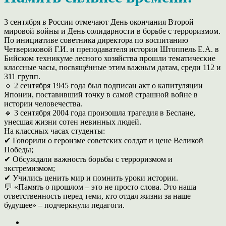
3 сентября в России отмечают День окончания Второй
мировой войны и День солидарности в борьбе с терроризмом.
По инициативе советника директора по воспитанию
Четвериковой Г.И. и преподавателя истории Штоппель Е.А. в
Бийском техникуме лесного хозяйства прошли тематические
классные часы, посвящённые этим важным датам, среди 112 и
311 групп.
🔹 2 сентября 1945 года был подписан акт о капитуляции
Японии, поставивший точку в самой страшной войне в
истории человечества.
🔹 3 сентября 2004 года произошла трагедия в Беслане,
унесшая жизни сотен невинных людей.
На классных часах студенты:
✔ Говорили о героизме советских солдат и цене Великой
Победы;
✔ Обсуждали важность борьбы с терроризмом и
экстремизмом;
✔ Учились ценить мир и помнить уроки истории.
💬 «Память о прошлом – это не просто слова. Это наша
ответственность перед теми, кто отдал жизни за наше
будущее» – подчеркнули педагоги.