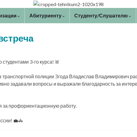
низации
Абитуриенту
Студенту/Слушателю
встреча
 студентами 3-го курса! 🚨
в транспортной полиции Згода Владислав Владимирович рас
ивно задавали вопросы и выражали благодарность за интер
я за профориентационную работу.
ссии! 💼🚓