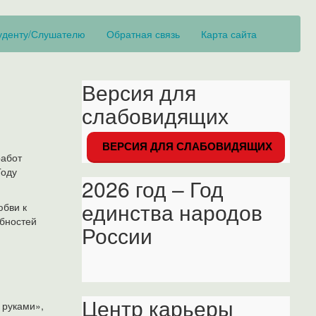
уденту/Слушателю
Обратная связь
Карта сайта
Версия для
слабовидящих
ВЕРСИЯ ДЛЯ СЛАБОВИДЯЩИХ
работ
Году
2026 год – Год
единства народов
юбви к
обностей
России
Центр карьеры
 руками»,