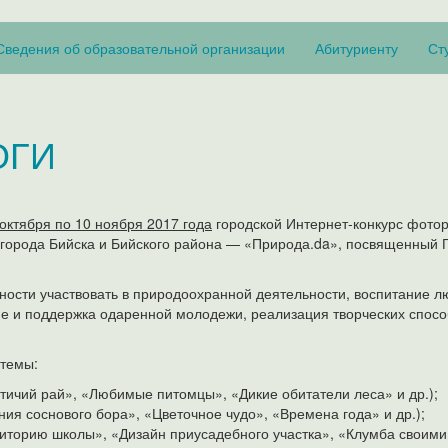
Сведения об образовательной организации
Абитуриенту
Ст
ОГИ
 октября по 10 ноября 2017 года
городской Интернет-конкурс фото
л города Бийска и Бийского района — «Природа.da», посвященный 
ости участвовать в природоохранной деятельности, воспитание л
ие и поддержка одаренной молодежи, реализация творческих спос
 темы:
ичий рай», «Любимые питомцы», «Дикие обитатели леса» и др.);
ия соснового бора», «Цветочное чудо», «Времена года» и др.);
иторию школы», «Дизайн приусадебного участка», «Клумба своими