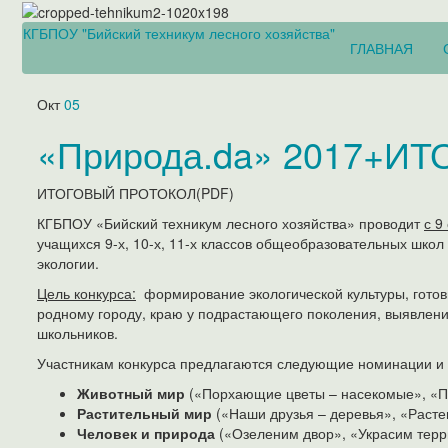
КГБПОУ "Бийский техникум лесного хозяйства"
ГЛАВНАЯ
Окт
05
«Природа.da» 2017+ИТ
ИТОГОВЫЙ ПРОТОКОЛ(PDF)
КГБПОУ «Бийский техникум лесного хозяйства» проводит
с 9
учащихся 9-х, 10-х, 11-х классов общеобразовательных шко
экологии.
Цель конкурса:
формирование экологической культуры, готовн
родному городу, краю у подрастающего поколения, выявлен
школьников.
Участникам конкурса предлагаются следующие номинации и
Животный мир
(«Порхающие цветы – насекомые», «Пт
Растительный мир
(«Наши друзья – деревья», «Растен
Человек и природа
(«Озеленим двор», «Украсим терр