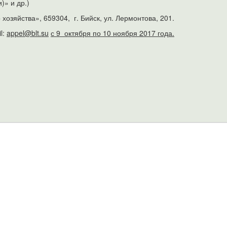
)» и др.)
озяйства», 659304, г. Бийск, ул. Лермонтова, 201.
l:
appel@blt.su
с 9 октября по 10 ноября 2017 года.