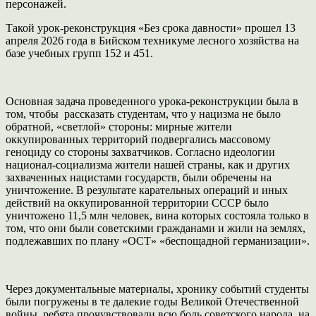
персонажей.
Такой урок-реконструкция «Без срока давности» прошел 13
апреля 2026 года в Бийском техникуме лесного хозяйства на
базе учебных групп 152 и 451.
Основная задача проведенного урока-реконструкции была в
том, чтобы рассказать студентам, что у нацизма не было
обратной, «светлой» стороны: мирные жители
оккупированных территорий подвергались массовому
геноциду со стороны захватчиков. Согласно идеологии
национал-социализма жители нашей страны, как и других
захваченных нацистами государств, были обречены на
уничтожение. В результате карательных операций и иных
действий на оккупированной территории СССР было
уничтожено 11,5 млн человек, вина которых состояла только в
том, что они были советскими гражданами и жили на землях,
подлежавших по плану «ОСТ» «беспощадной германизации».
Через документальные материалы, хронику событий студенты
были погружены в те далекие годы Великой Отечественной
войны, ребята прочувствовали всю боль советского народа, на