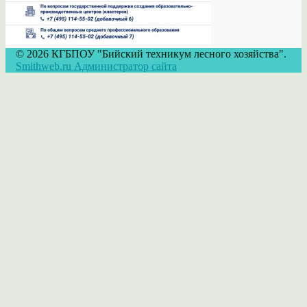
© 2026 КГБПОУ "Бийский техникум лесного хозяйства".
Smithweb.ru Администратор сайта