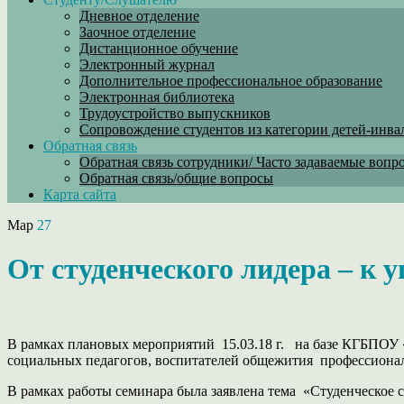
Дневное отделение
Заочное отделение
Дистанционное обучение
Электронный журнал
Дополнительное профессиональное образование
Электронная библиотека
Трудоустройство выпускников
Сопровождение студентов из категории детей-инва
Обратная связь
Обратная связь сотрудники/ Часто задаваемые вопр
Обратная связь/общие вопросы
Карта сайта
Мар
27
От студенческого лидера – к 
В рамках плановых мероприятий 15.03.18 г. на базе КГБПОУ «
социальных педагогов, воспитателей общежития профессиона
В рамках работы семинара была заявлена тема «Студенческое 