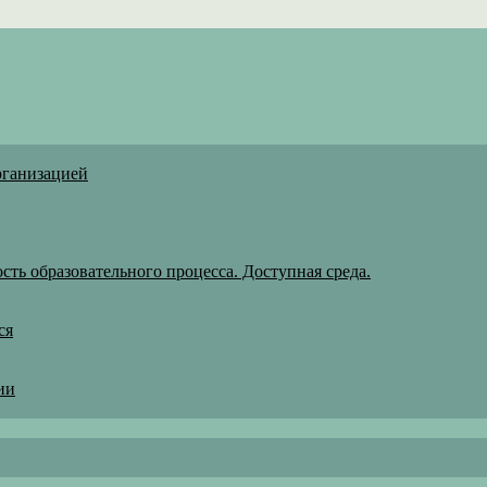
рганизацией
ть образовательного процесса. Доступная среда.
ся
ии