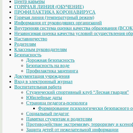
Центр карьеры
ГОРЯЧАЯ ЛИНИЯ (ОБУЧЕНИЕ)
ПРОФИЛАКТИКА КОРОНАВИРУСА
Горячая линия (температурный режим)
Информация от руководящих организаций
Внутренняя система оценки качества образования (ВСО
Независимая оценка качества условий осуществления обр
Наставничество
Родителям
Классным руководителям
Безопасность
Дорожная безопасность
Безопасность на воде
Профилактика зацепинга
Документация учреждения
Вход в электронный журнал
Воспитательная работа
Студенческий спортивный клуб “Лесная гвардия”
Юбилейные даты
Страница педагога-психолога
Формирование психологически безопасного о
Социальный педагог
Памятки студентам и родителям
Противодействие экстремизму, терроризму и ксено
Защита детей от нежелательной информации