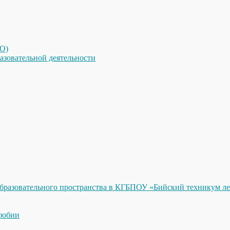
КО)
азовательной деятельности
бразовательного пространства в КГБПОУ «Бийский техникум ле
фобии