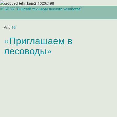
КГБПОУ "Бийский техникум лесного хозяйства"
Вкл/
выкл
навиг
Апр
18
«Приглашаем в
лесоводы»