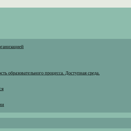
рганизацией
ть образовательного процесса. Доступная среда.
ся
ии