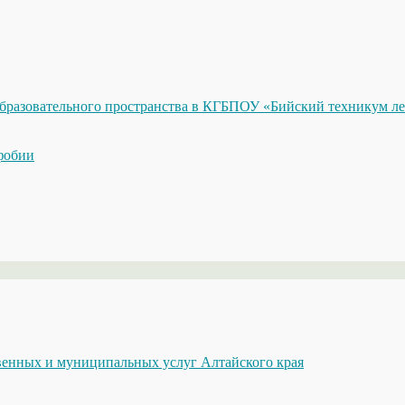
бразовательного пространства в КГБПОУ «Бийский техникум ле
фобии
енных и муниципальных услуг Алтайского края