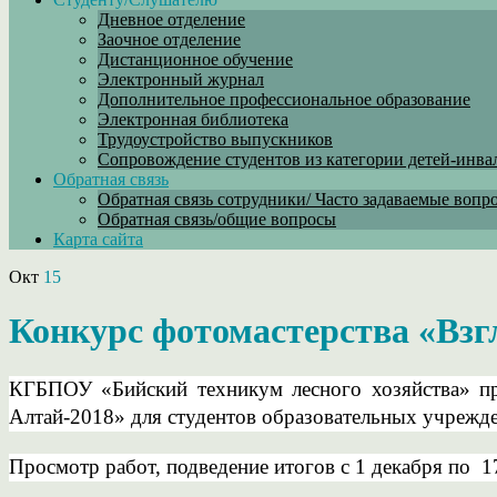
Дневное отделение
Заочное отделение
Дистанционное обучение
Электронный журнал
Дополнительное профессиональное образование
Электронная библиотека
Трудоустройство выпускников
Сопровождение студентов из категории детей-инва
Обратная связь
Обратная связь сотрудники/ Часто задаваемые вопр
Обратная связь/общие вопросы
Карта сайта
Окт
15
Конкурс фотомастерства «Взгл
КГБПОУ «Бийский техникум лесного хозяйства» пр
Алтай-2018» для студентов образовательных учрежд
Просмотр работ, подведение итогов с 1 декабря по 1